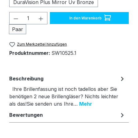
DuraVision Plus Mirror Uv Bronze
Produkt Anzahl: Gib den gewünschten W
In den Warenkorb
Paar
Zum Merkzettel hinzufügen
Produktnummer:
SW10525.1
Beschreibung
Ihre Brillenfassung ist noch tadellos aber Sie
benötigen 2 neue Brillengläser? Nichts leichter
als das!Sie senden uns Ihre…
Mehr
Bewertungen