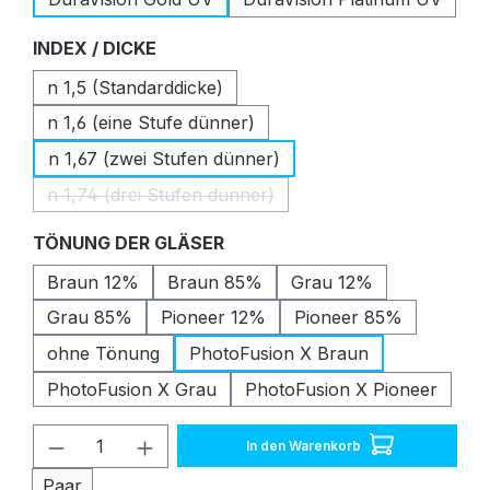
auswählen
INDEX / DICKE
n 1,5 (Standarddicke)
n 1,6 (eine Stufe dünner)
n 1,67 (zwei Stufen dünner)
n 1,74 (drei Stufen dünner)
(Diese Option ist zurzeit nicht verfügbar.)
auswählen
TÖNUNG DER GLÄSER
Braun 12%
Braun 85%
Grau 12%
Grau 85%
Pioneer 12%
Pioneer 85%
ohne Tönung
PhotoFusion X Braun
PhotoFusion X Grau
PhotoFusion X Pioneer
Produkt Anzahl: Gib den gewünschten W
In den Warenkorb
Paar