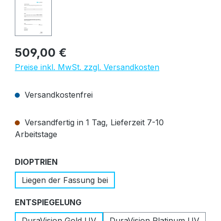
Regulärer Preis:
509,00 €
Preise inkl. MwSt. zzgl. Versandkosten
Versandkostenfrei
Versandfertig in 1 Tag, Lieferzeit 7-10
Arbeitstage
auswählen
DIOPTRIEN
Liegen der Fassung bei
auswählen
ENTSPIEGELUNG
DuraVision Gold UV
DuraVision Platinum UV