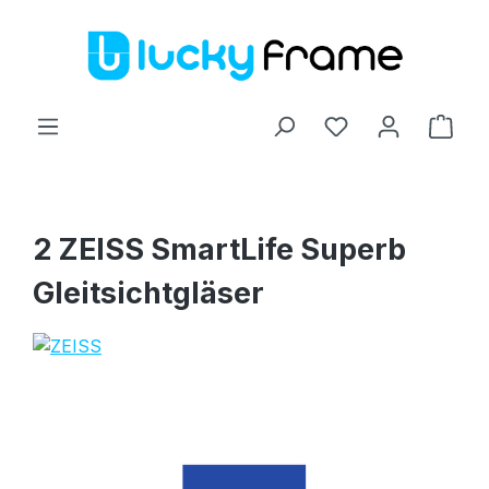
Zum Hauptinhalt springen
Ware
2 ZEISS SmartLife Superb
Gleitsichtgläser
Bildergalerie überspringen