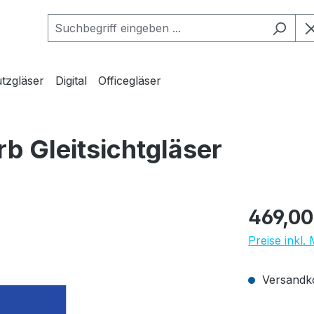
tzgläser
Digital
Officegläser
b Gleitsichtgläser
Regulärer Pr
469,00
Preise inkl.
Versandko