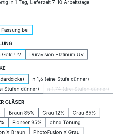
tig in 1 Tag, Lieferzeit 7-10 Arbeitstage
auswählen
 Fassung bei
auswählen
LUNG
n Gold UV
DuraVision Platinum UV
auswählen
CKE
ndarddicke)
n 1,6 (eine Stufe dünner)
ei Stufen dünner)
n 1,74 (drei Stufen dünner)
(Diese Option ist zurzeit nic
auswählen
R GLÄSER
%
Braun 85%
Grau 12%
Grau 85%
2%
Pioneer 85%
ohne Tönung
on X Braun
PhotoFusion X Grau