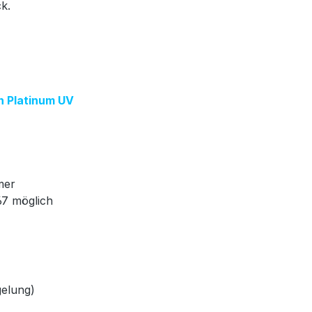
ck.
on Platinum UV
mer
67 möglich
gelung)