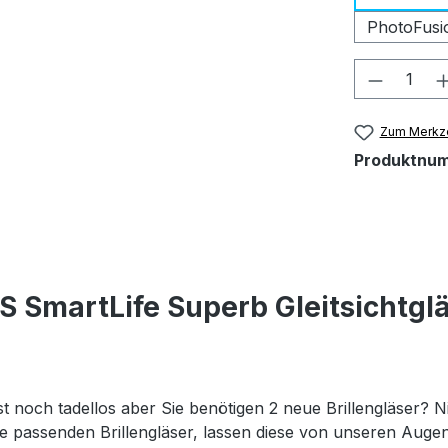
PhotoFusi
Produkt
Zum Merkze
Produktnu
S SmartLife Superb Gleitsichtgl
st noch tadellos aber Sie benötigen 2 neue Brillengläser? Ni
 die passenden Brillengläser, lassen diese von unseren Au