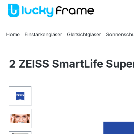
m Hauptinhalt springen
Zur Suche springen
Zur Hauptnavigation springen
Home
Einstärkengläser
Gleitsichtgläser
Sonnenschu
2 ZEISS SmartLife Super
Bildergalerie überspringen