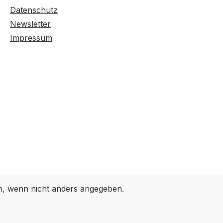
Farben invertieren
Monochrom
Datenschutz
Newsletter
Impressum
Niedrige Sättigung
Hohe Sättigung
Links unterstreichen
Gut lesbare Schrift
Überschriften
Animationen stoppen
hervorheben
Großer Cursor
Leseführung
 wenn nicht anders angegeben.
Bilder ausblenden
Zurücksetzen