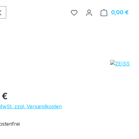
0,00 €
Ware
eis:
 €
 MwSt. zzgl. Versandkosten
stenfrei