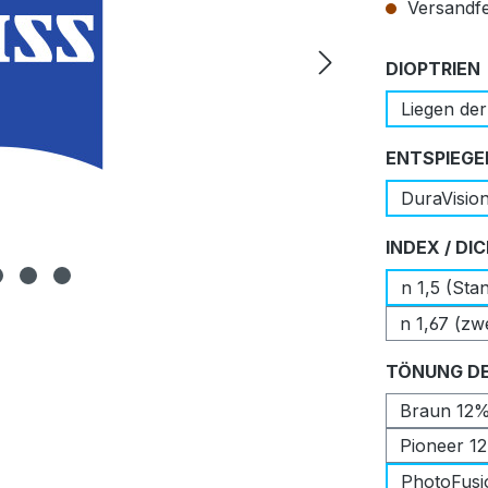
Versandfer
DIOPTRIEN
Liegen der
ENTSPIEGE
DuraVisio
INDEX / DI
n 1,5 (Sta
n 1,67 (zw
TÖNUNG DE
Braun 12
Pioneer 1
PhotoFusi