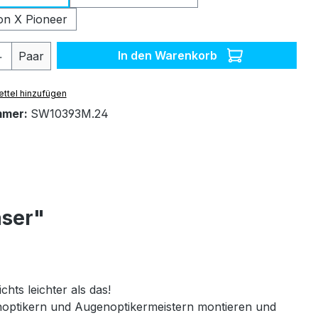
on X Pioneer
 Anzahl: Gib den gewünschten Wert ein 
In den Warenkorb
Paar
ttel hinzufügen
mmer:
SW10393M.24
äser"
chts leichter als das!
genoptikern und Augenoptikermeistern montieren und