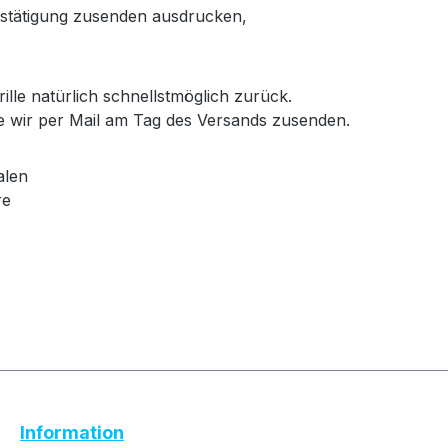
bestätigung zusenden ausdrucken,
ille natürlich schnellstmöglich zurück.
e wir per Mail am Tag des Versands zusenden.
alen
re
Text vergrößern
Hochkontrastmodus
Information