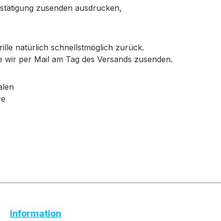
bestätigung zusenden ausdrucken,
ille natürlich schnellstmöglich zurück.
e wir per Mail am Tag des Versands zusenden.
alen
re
Text vergrößern
Hochkontrastmodus
Information