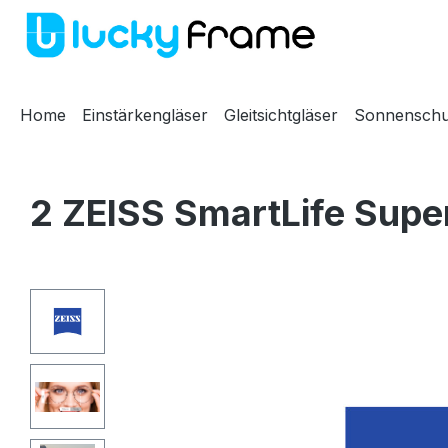
m Hauptinhalt springen
Zur Suche springen
Zur Hauptnavigation springen
Home
Einstärkengläser
Gleitsichtgläser
Sonnenschu
2 ZEISS SmartLife Super
Bildergalerie überspringen