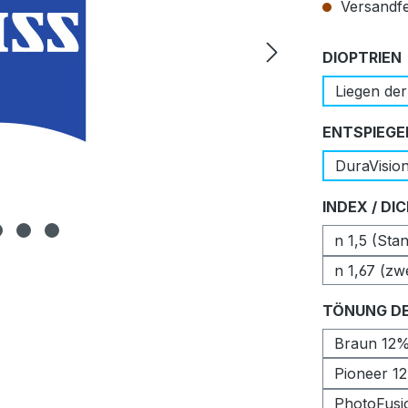
Versandfer
DIOPTRIEN
Liegen der
ENTSPIEGE
DuraVisio
INDEX / DI
n 1,5 (Sta
n 1,67 (zw
TÖNUNG DE
Braun 12
Pioneer 1
PhotoFusi