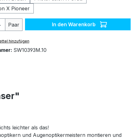
on X Pioneer
 Anzahl: Gib den gewünschten Wert ein 
In den Warenkorb
Paar
ttel hinzufügen
mmer:
SW10393M.10
äser"
chts leichter als das!
genoptikern und Augenoptikermeistern montieren und