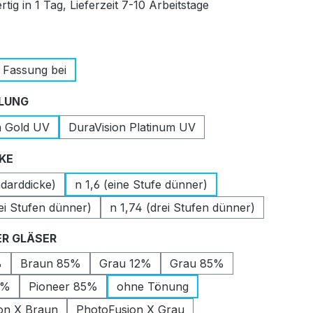
tig in 1 Tag, Lieferzeit 7-10 Arbeitstage
auswählen
 Fassung bei
auswählen
LUNG
n Gold UV
DuraVision Platinum UV
auswählen
CKE
ndarddicke)
n 1,6 (eine Stufe dünner)
ei Stufen dünner)
n 1,74 (drei Stufen dünner)
auswählen
R GLÄSER
%
Braun 85%
Grau 12%
Grau 85%
2%
Pioneer 85%
ohne Tönung
on X Braun
PhotoFusion X Grau