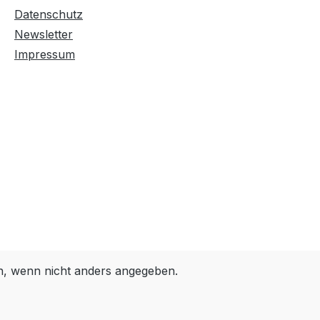
Farben invertieren
Monochrom
Datenschutz
Newsletter
Impressum
Niedrige Sättigung
Hohe Sättigung
Links unterstreichen
Gut lesbare Schrift
Überschriften
Animationen stoppen
hervorheben
Großer Cursor
Leseführung
 wenn nicht anders angegeben.
Bilder ausblenden
Zurücksetzen