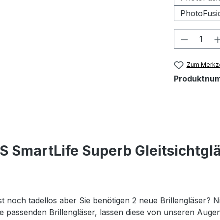
PhotoFusi
Produkt
Zum Merkze
Produktnu
S SmartLife Superb Gleitsichtgl
st noch tadellos aber Sie benötigen 2 neue Brillengläser? Ni
 die passenden Brillengläser, lassen diese von unseren Au