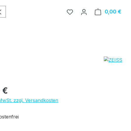
0,00 €
Ware
eis:
 €
 MwSt. zzgl. Versandkosten
stenfrei