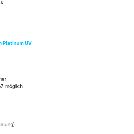
ck.
on Platinum UV
mer
67 möglich
gelung)