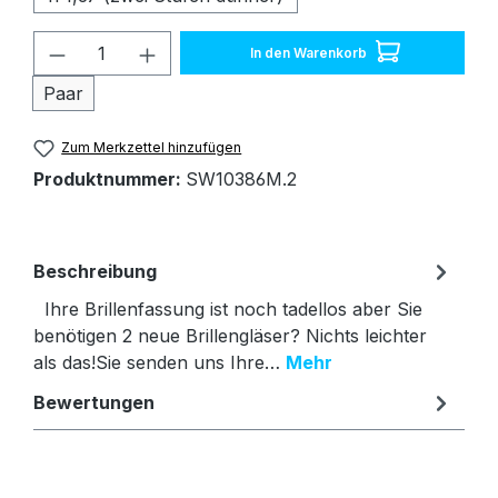
Produkt Anzahl: Gib den gewünschten W
In den Warenkorb
Paar
Zum Merkzettel hinzufügen
Produktnummer:
SW10386M.2
Beschreibung
Ihre Brillenfassung ist noch tadellos aber Sie
benötigen 2 neue Brillengläser? Nichts leichter
als das!Sie senden uns Ihre…
Mehr
Bewertungen