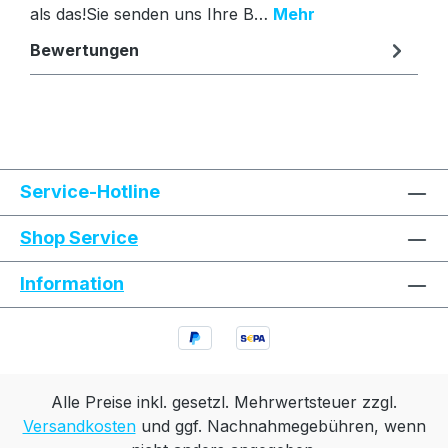
als das!Sie senden uns Ihre B…
Mehr
Bewertungen
Text vergrößern
Hochkontrastmodus
Service-Hotline
Farben invertieren
Monochrom
Shop Service
Information
Niedrige Sättigung
Hohe Sättigung
Links unterstreichen
Gut lesbare Schrift
Animationen stoppen
Überschriften hervorheben
Alle Preise inkl. gesetzl. Mehrwertsteuer zzgl.
Versandkosten
und ggf. Nachnahmegebühren, wenn