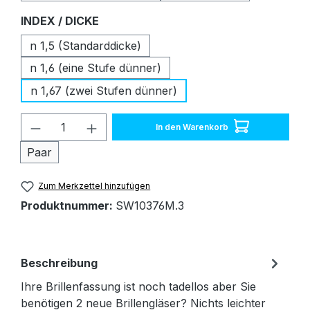
auswählen
INDEX / DICKE
n 1,5 (Standarddicke)
n 1,6 (eine Stufe dünner)
n 1,67 (zwei Stufen dünner)
Produkt Anzahl: Gib den gewünschten W
In den Warenkorb
Paar
Zum Merkzettel hinzufügen
Produktnummer:
SW10376M.3
Beschreibung
Ihre Brillenfassung ist noch tadellos aber Sie
benötigen 2 neue Brillengläser? Nichts leichter