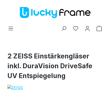
Zum Hauptinhalt springen
Ware
2 ZEISS Einstärkengläser
inkl. DuraVision DriveSafe
UV Entspiegelung
Bildergalerie überspringen