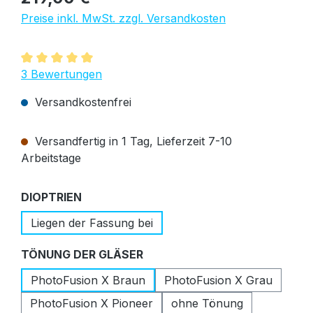
Preise inkl. MwSt. zzgl. Versandkosten
Durchschnittliche Bewertung von 5 von 5 Sternen
3 Bewertungen
Versandkostenfrei
Versandfertig in 1 Tag, Lieferzeit 7-10
Arbeitstage
auswählen
DIOPTRIEN
Liegen der Fassung bei
auswählen
TÖNUNG DER GLÄSER
PhotoFusion X Braun
PhotoFusion X Grau
PhotoFusion X Pioneer
ohne Tönung