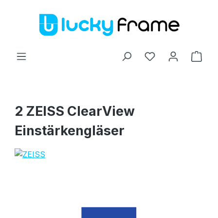
Zum Hauptinhalt springen
Ware
2 ZEISS ClearView
Einstärkengläser
Bildergalerie überspringen