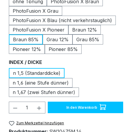
ohne Tönung
PhotoFusion X Braun
PhotoFusion X Grau
PhotoFusion X Blau (nicht verkehrstauglich)
PhotoFusion X Pioneer
Braun 12%
Braun 85%
Grau 12%
Grau 85%
Pioneer 12%
Pioneer 85%
auswählen
INDEX / DICKE
n 1,5 (Standarddicke)
n 1,6 (eine Stufe dünner)
n 1,67 (zwei Stufen dünner)
Produkt Anzahl: Gib den gewünschten W
In den Warenkorb
Zum Merkzettel hinzufügen
Produktnummer:
SW10475M.14